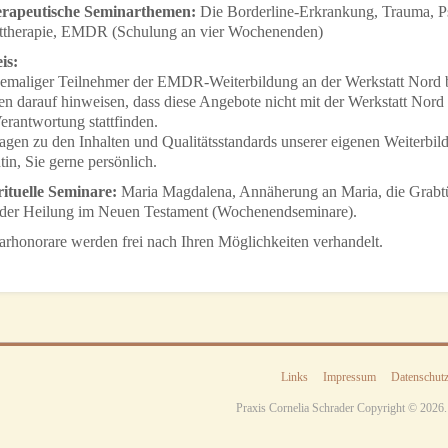
erapeutische Seminarthemen:
Die Borderline-Erkrankung, Trauma, Ps
lttherapie, EMDR (Schulung an vier Wochenenden)
is:
hemaliger Teilnehmer der EMDR-Weiterbildung an der Werkstatt Nord 
n darauf hinweisen, dass diese Angebote nicht mit der Werkstatt Nord 
erantwortung stattfinden.
agen zu den Inhalten und Qualitätsstandards unserer eigenen Weiterbild
in, Sie gerne persönlich.
rituelle Seminare:
Maria Magdalena, Annäherung an Maria, die Grabtüc
der Heilung im Neuen Testament (Wochenendseminare).
rhonorare werden frei nach Ihren Möglichkeiten verhandelt.
Links
Impressum
Datenschut
Praxis Cornelia Schrader Copyright ©
2026