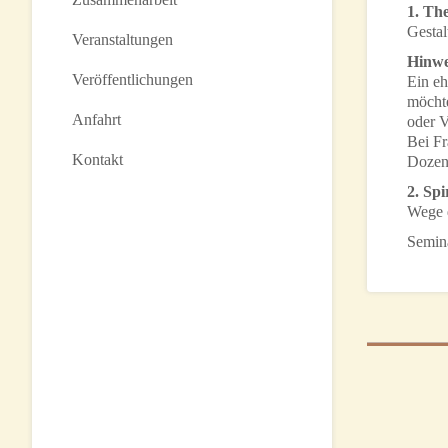
1. Th
Gesta
Veranstaltungen
Hinwe
Veröffentlichungen
Ein e
möchte
Anfahrt
oder V
Bei Fr
Kontakt
Dozent
2. Spi
Wege 
Semina